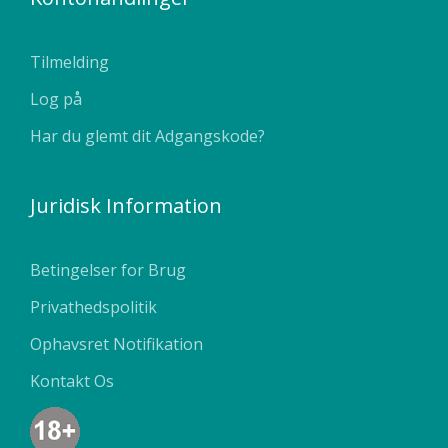
Tilmelding
Log på
Har du glemt dit Adgangskode?
Juridisk Information
Betingelser for Brug
Privathedspolitik
Ophavsret Notifikation
Kontakt Os