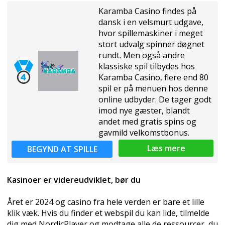
Karamba Casino findes på
dansk i en velsmurt udgave,
hvor spillemaskiner i meget
stort udvalg spinner døgnet
rundt. Men også andre
klassiske spil tilbydes hos
Karamba Casino, flere end 80
spil er på menuen hos denne
online udbyder. De tager godt
imod nye gæster, blandt
andet med gratis spins og
gavmild velkomstbonus.
Læs mere
BEGYND AT SPILLE
Kasinoer er videreudviklet, bør du
Året er 2024 og casino fra hele verden er bare et lille
klik væk. Hvis du finder et webspil du kan lide, tilmelde
dig med NordicPlayer og modtage alle de ressourcer, du