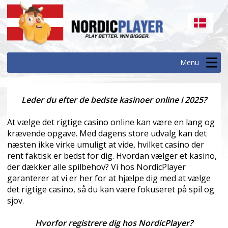
Menu
Leder du efter de bedste kasinoer online i 2025?
At vælge det rigtige casino online kan være en lang og
krævende opgave. Med dagens store udvalg kan det
næsten ikke virke umuligt at vide, hvilket casino der
rent faktisk er bedst for dig. Hvordan vælger et kasino,
der dækker alle spilbehov? Vi hos NordicPlayer
garanterer at vi er her for at hjælpe dig med at vælge
det rigtige casino, så du kan være fokuseret på spil og
sjov.
Hvorfor registrere dig hos NordicPlayer?