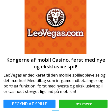
Kongerne af mobil Casino, først med nye
og eksklusive spil!
LeoVegas er dedikeret til den mobile spilleoplevelse og
det mærkes! Med tiltag som in-game indbetalinger og
portræt funktion, først med nyeste og eksklusive spil,
er casinoet strøget lige ind på mobilen!
BEGYND AT SPILLE
Læs mere