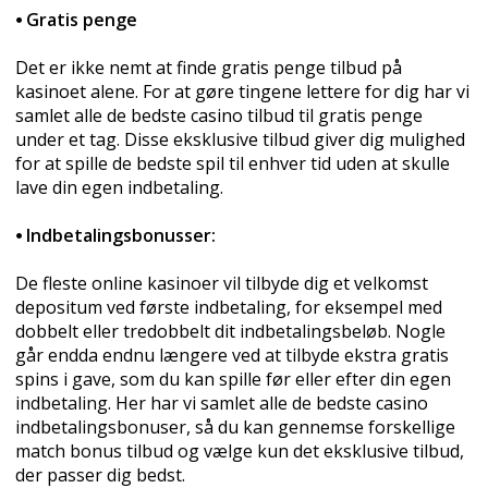
⦁ Gratis penge
Det er ikke nemt at finde gratis penge tilbud på
kasinoet alene. For at gøre tingene lettere for dig har vi
samlet alle de bedste casino tilbud til gratis penge
under et tag. Disse eksklusive tilbud giver dig mulighed
for at spille de bedste spil til enhver tid uden at skulle
lave din egen indbetaling.
⦁ Indbetalingsbonusser:
De fleste online kasinoer vil tilbyde dig et velkomst
depositum ved første indbetaling, for eksempel med
dobbelt eller tredobbelt dit indbetalingsbeløb. Nogle
går endda endnu længere ved at tilbyde ekstra gratis
spins i gave, som du kan spille før eller efter din egen
indbetaling. Her har vi samlet alle de bedste casino
indbetalingsbonuser, så du kan gennemse forskellige
match bonus tilbud og vælge kun det eksklusive tilbud,
der passer dig bedst.