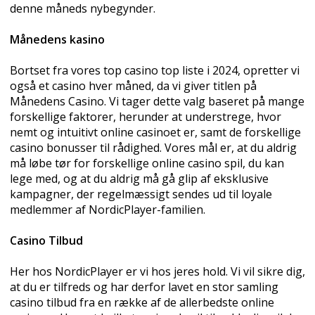
denne måneds nybegynder.
Månedens kasino
Bortset fra vores top casino top liste i 2024, opretter vi
også et casino hver måned, da vi giver titlen på
Månedens Casino. Vi tager dette valg baseret på mange
forskellige faktorer, herunder at understrege, hvor
nemt og intuitivt online casinoet er, samt de forskellige
casino bonusser til rådighed. Vores mål er, at du aldrig
må løbe tør for forskellige online casino spil, du kan
lege med, og at du aldrig må gå glip af eksklusive
kampagner, der regelmæssigt sendes ud til loyale
medlemmer af NordicPlayer-familien.
Casino Tilbud
Her hos NordicPlayer er vi hos jeres hold. Vi vil sikre dig,
at du er tilfreds og har derfor lavet en stor samling
casino tilbud fra en række af de allerbedste online