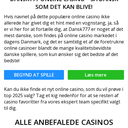
SOM DET KAN BLIVE!
Hvis navnet på dette populære online casino ikke
allerede har givet dig et hint med en vognstang, ja, så
er vi her for at fortælle dig, at Dansk777 er noget af det
mest danske, som findes på online casino markedet i
dagens Danmark, og det er samtidig et af de foretrukne
online casinoer blandt de mange kvalitetsbevidste
danske spillere, som kun ønsker sig det bedste af det
bedste!
BEGYND AT SPILLE
Læs mere
Kan du ikke finde et nyt online casino, som du vil prøve i
top 2025 valg? Tag et kig nedenfor for at se resten af
casino favoritter fra vores ekspert team specifikt valgt
til dig.
ALLE ANBEFALEDE CASINOS