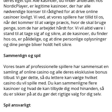
deres eget spil. Alle kasinoer, du finder anbefalet hos
NordicPlayer, er legitime kasinoer, der har alle
nødvendige licenser til rådighed for at drive online
casinoer lovligt. Vi ved, at vores spillere har tillid til os,
når det kommer til at vælge præcis, hvor de skal bruge
penge, som de har arbejdet hårdt for. Vi vil altid være i
stand til at tage sig af og sikre, at de kasinoer, du finder
hos os, er pålidelige, og at dine personlige oplysninger
og dine penge bliver holdt helt sikre.
Sammenlign og spil
Vores team af professionelle spillere har sammensat en
samling af online casino og alle deres eksklusive bonus
tilbud. Vi gør dette, så du lettere kan vælge hvilket
casino du vil spille med. Du kan sammenligne flere
kasinoer og hvad de kan tilbyde dig mod hinanden, så
du er sikker på at du gør det rigtige valg for dig selv.
Spil ansvarligt